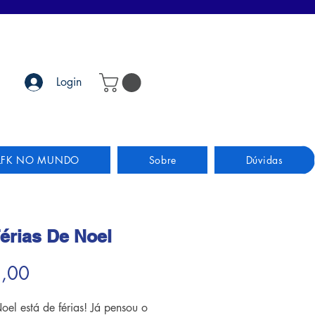
Login
LFK NO MUNDO
Sobre
Dúvidas
érias De Noel
Preço
2,00
oel está de férias! Já pensou o