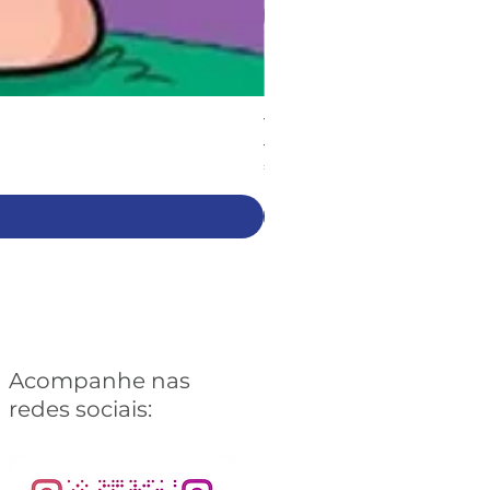
Turma da Mônica: Sessentôni
Preço
€ 6,90
Acompanhe nas
redes sociais: