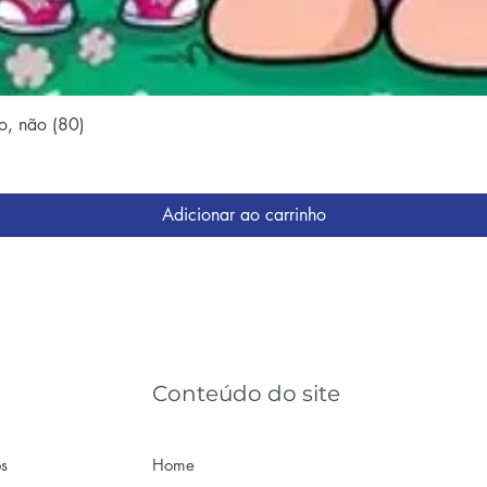
Visualização rápida
o, não (80)
Adicionar ao carrinho
Conteúdo do site
os
Home