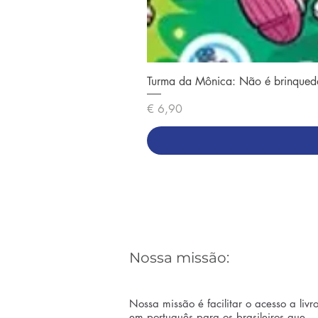
Turma da Mônica: Não é brinqued
Preço
€ 6,90
Nossa missão:
Nossa missão é facilitar o acesso a livr
em português para os brasileiros que