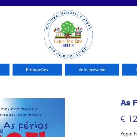
Promoções
Vale-presente
As F
€ 1
Papai N