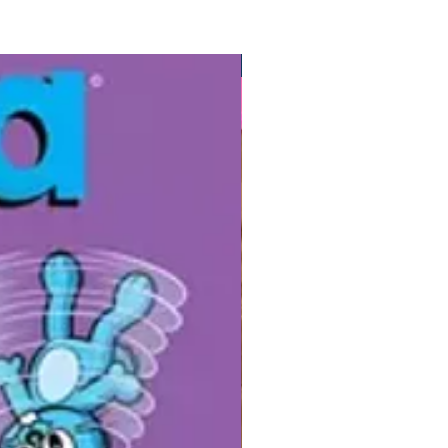
r países e culturas. Uma forma
car as crianças em contato com
Gibis
. Os destinos escolhidos são
 em que a autora, Mariana
, morou ou conheceu. Lugares
rias que ela compartilha.
l para:
nças de 3 a 8 anos
ura em família ou em sala de aula
mulo aos pequenos viajantes
ntes criativos de fim de ano