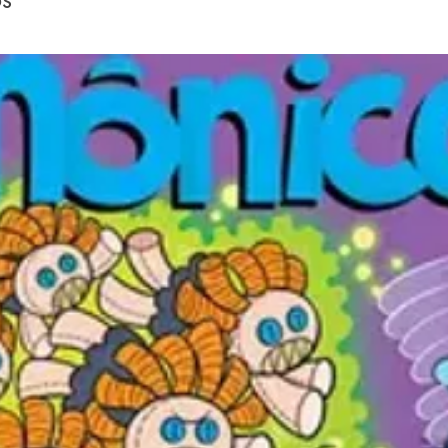
conhece
de colo
o mundo
lugares
Macedo
de memó
📚 Idea
Cria
Leit
Estí
Prese