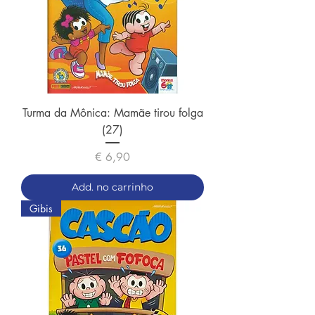
Turma da Mônica: Mamãe tirou folga
(27)
Preço
€ 6,90
Add. no carrinho
Gibis