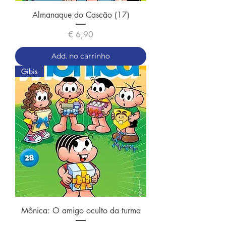
Almanaque do Cascão (17)
Preço
€ 6,90
Add. no carrinho
Gibis
Mônica: O amigo oculto da turma