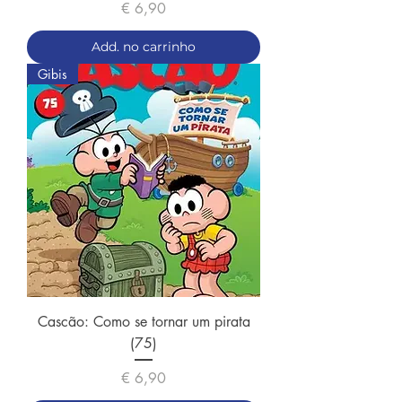
Preço
€ 6,90
Add. no carrinho
Gibis
Cascão: Como se tornar um pirata
(75)
Preço
€ 6,90