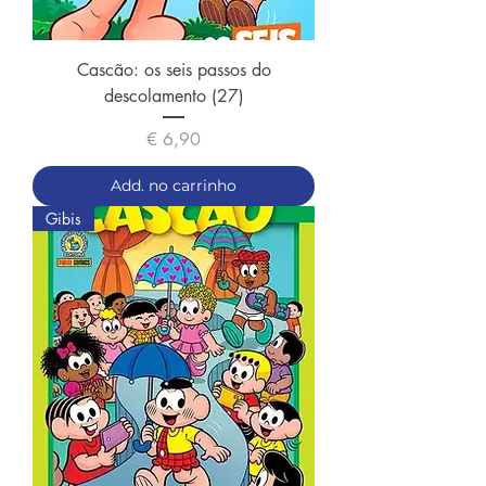
Cascão: os seis passos do
descolamento (27)
Preço
€ 6,90
Add. no carrinho
Gibis