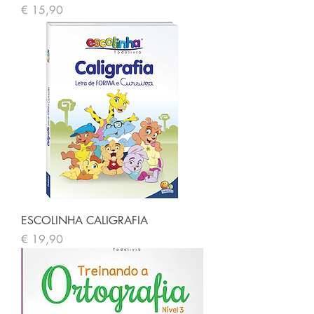
Preço
€ 15,90
ESCOLINHA CALIGRAFIA
Preço
€ 19,90