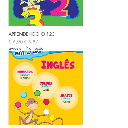
APRENDENDO O 123
Preço normal
Preço promocional
€ 6,90
€ 5,87
Livros em Promoção