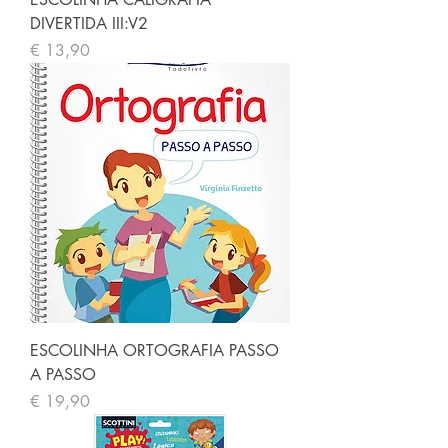
DIVERTIDA III:V2
Preço
€ 13,90
ESCOLINHA ORTOGRAFIA PASSO
A PASSO
Preço
€ 19,90