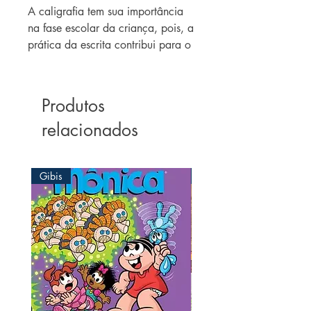
A caligrafia tem sua importância 
na fase escolar da criança, pois, a 
prática da escrita contribui para o 
desenvolvimento da coordenação 
motora fina, adquirindo 
habilidades que auxiliam na 
Produtos
escrita correta das palavras, e 
relacionados
também na forma e contorno das 
letras. 

Esta coleção apresenta exercícios 
Gibis
Gibis
lúdicos, que procuram estimular o 
hábito de escrever as letras e 
sinais de maneira divertida e 
harmoniosa.