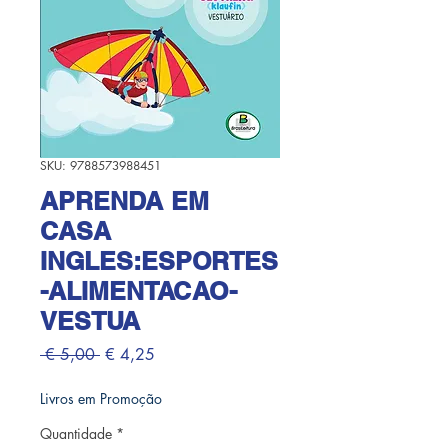
SKU: 9788573988451
APRENDA EM
CASA
INGLES:ESPORTES
-ALIMENTACAO-
VESTUA
Preço normal
Preço promocional
 € 5,00 
€ 4,25
Livros em Promoção
Quantidade
*