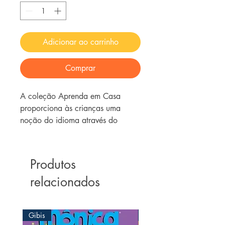
Adicionar ao carrinho
Comprar
A coleção Aprenda em Casa
proporciona às crianças uma
noção do idioma através do
contato com as primeiras palavras
em Inglês de maneira fácil e
descontraída. Acompanhe a
Produtos
criança nesta jornada!
relacionados
Gibis
Gibis