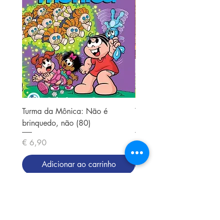
Turma da Mônica: Não é
Turma da Mônica: Sessen
brinquedo, não (80)
(37)
Preço
Preço
€ 6,90
€ 6,90
Adicionar ao carrinho
Adicionar ao carri
Nossa missão: