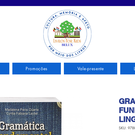
Promoções
Vale-presente
GRA
FUN
LIN
SKU: 978