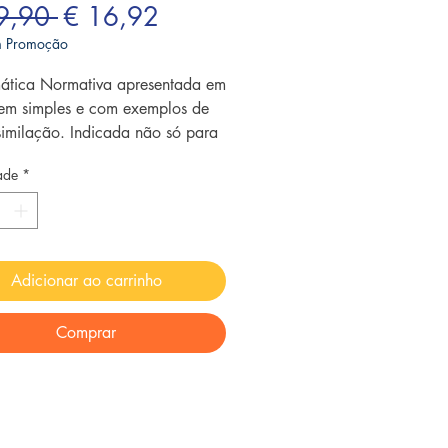
Preço normal
Preço promocional
9,90 
€ 16,92
em Promoção
ática Normativa apresentada em
em simples e com exemplos de
ssimilação. Indicada não só para
tes, mas também aqueles que
ade
*
m, pelo aprendizado das normas
cais, adquirir o domínio da
ulta e exercer uma boa e
a comunicação oral e escrita.
Adicionar ao carrinho
Comprar