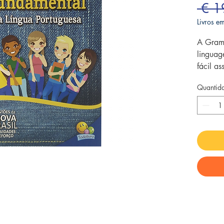
 € 1
Livros 
A Gram
linguag
fácil a
estudan
Quantid
procura
gramati
norma c
adequad