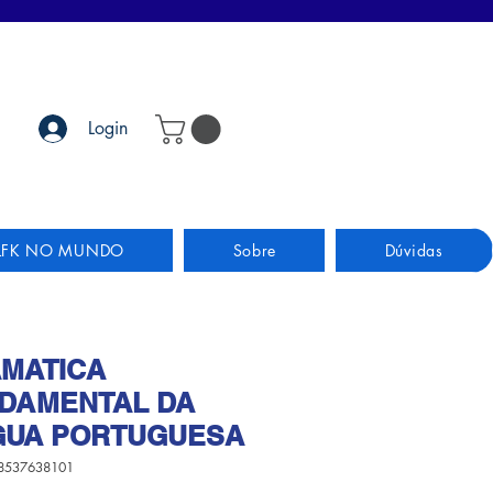
Login
LFK NO MUNDO
Sobre
Dúvidas
MATICA
DAMENTAL DA
GUA PORTUGUESA
8537638101