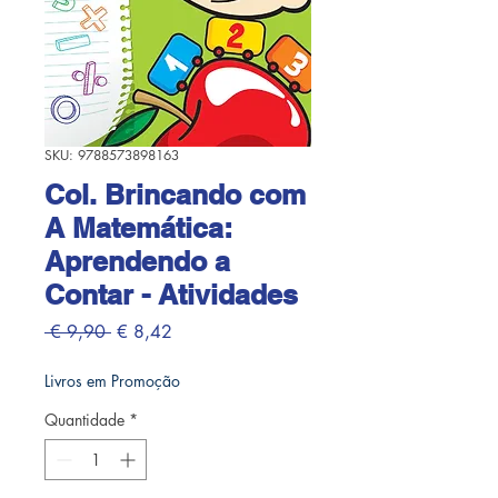
SKU: 9788573898163
Col. Brincando com
A Matemática:
Aprendendo a
Contar - Atividades
Preço normal
Preço promocional
 € 9,90 
€ 8,42
Livros em Promoção
Quantidade
*