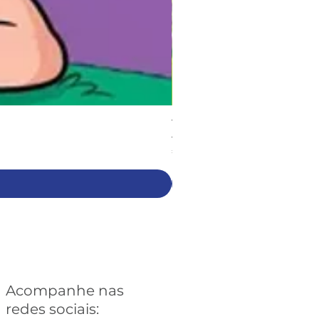
Turma da Mônica: Sessentôni
Preço
€ 6,90
Acompanhe nas
redes sociais: