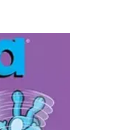
quenos sonhos. Agnes (mais
e tornaria Madre Teresa) nasceu
pje, Macedônia. Desde cedo,
ia que queria se dedicar à
o. Ela ficou fascinada com as
Gibis
as de missionários ajudando as
 e queria fazer o mesmo. Ela
o resto de sua vida cuidando dos
 e pobres em todo o mundo e
 lembrada como Santa Teresa de
. Este livro comovente apresenta
ões elegantes e peculiares e fatos
a parte final, incluindo uma linha
o biográfica com fotos históricas
rfil detalhado da vida incrível de
eresa.