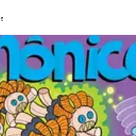
dia, pe
tarde s
os
em Sko
ela sab
religiã
históri
pessoas
passou 
doentes
agora é
Calcutá
ilustraç
extras n
do temp
e um pe
Madre T