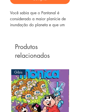
Você sabia que o Pantanal é
considerado a maior planície de
inundação do planeta e que um
jacaré dessa região pode chegar
a dois metros e meio de
comprimento? Neste quebra-
Produtos
cabeça os bichos mais incríveis do
relacionados
Pantanal estão esperando por
você.
Gibis
Gibis