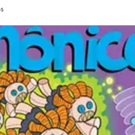
Acompa
os
aventur
Lagarta
Neves d
acompan
Lagarta