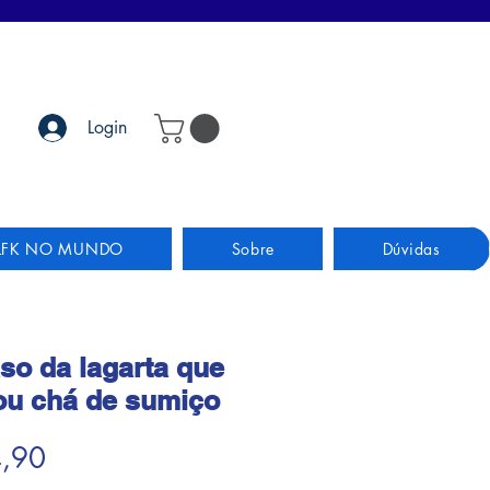
Login
LFK NO MUNDO
Sobre
Dúvidas
so da lagarta que
u chá de sumiço
Preço
4,90