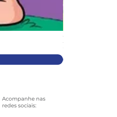
Turma da Mônica: Sessentôni
Preço
€ 6,90
Acompanhe nas
redes sociais: