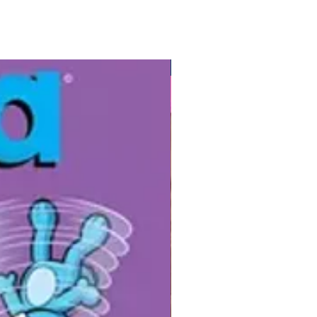
nhe a Dona Coruja nessa
a e descubra que fim teve a
 fujona. As ilustrações de André
ão vida e colorido à história e
Gibis
ham o leitor na busca pela
.