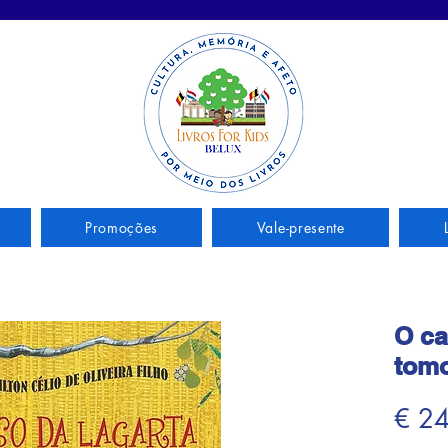
Promoções
Vale-presente
O ca
tomo
€ 2