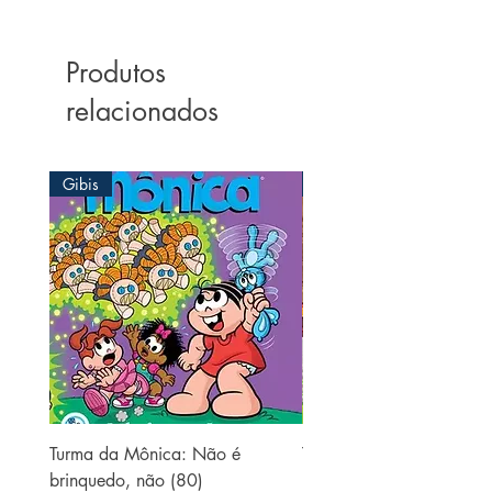
Produtos
relacionados
Gibis
Gibis
Turma da Mônica: Não é
Turma da Mônica: Sessen
brinquedo, não (80)
(37)