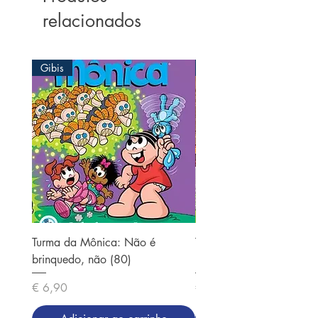
relacionados
Gibis
Gibis
Turma da Mônica: Não é
Turma da Mônica: Sessen
brinquedo, não (80)
(37)
Preço
Preço
€ 6,90
€ 6,90