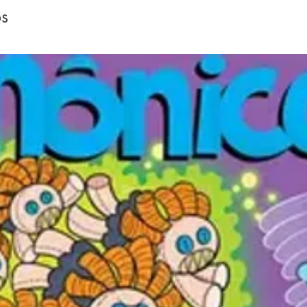
os
que a R
carinho 