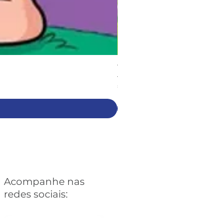
Turma da Mônica: Sessentôni
Preço
€ 6,90
Acompanhe nas
redes sociais: