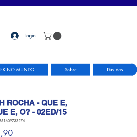
Login
LFK NO MUNDO
Sobre
Dúvidas
H ROCHA - QUE E,
E E, O? - 02ED/15
851609733274
Preço
4,90