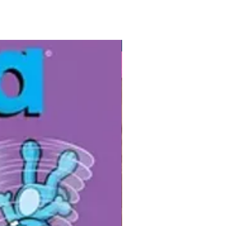
uth Rocha preparou com muito
para os leitores curiosos.
Gibis