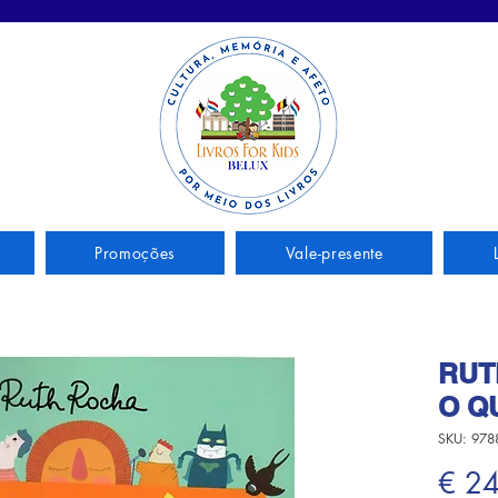
Promoções
Vale-presente
RUT
O QU
SKU: 978
€ 2