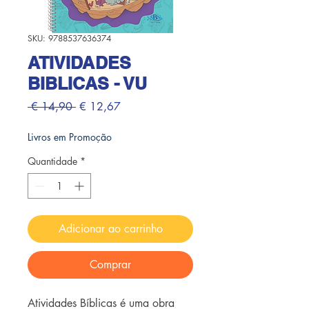
SKU: 9788537636374
ATIVIDADES
BIBLICAS - VU
Preço normal
Preço promocional
 € 14,90 
€ 12,67
Livros em Promoção
Quantidade
*
Adicionar ao carrinho
Comprar
Atividades Bíblicas é uma obra