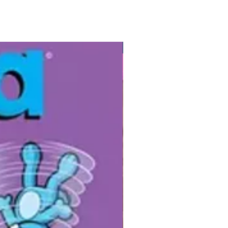
 que recebe mesada.
a Barcelos, autora do livro “Meu
o cofrinho”, traz a evolução do
zado financeiro no livro “Minha
Gibis
pode mais!”, ambos publicados
itora Coleção Conto com Você.
: um bloco de planejamento
ro, objetivos e estratégias com
as. Blocos adicionais podem ser
os avulsos.
o de leitura: a partir de 8 anos.