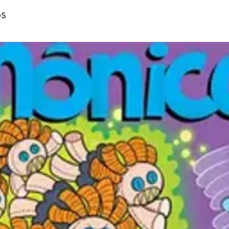
criança
os
Clarian
poderos
aprendi
mesada 
pela ed
*Brinde
financei
10 folh
comprad
Indicaçã