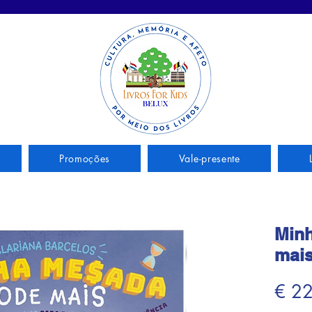
Promoções
Vale-presente
Min
mai
€ 2