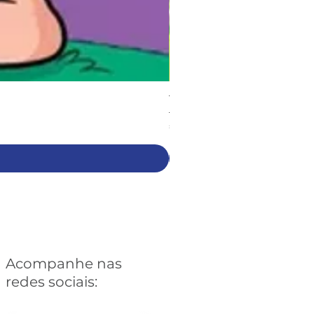
Turma da Mônica: Sessentôni
Preço
€ 6,90
Acompanhe nas
redes sociais: