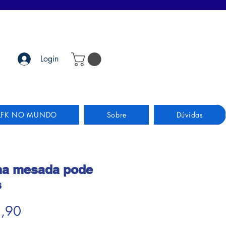
Login
LFK NO MUNDO
Sobre
Dúvidas
ha mesada pode
s
Preço
2,90