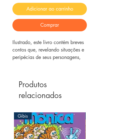
Adicionar ao carrinho
Comprar
Ilustrado, este livro contém breves
contos que, revelando situações e
peripécias de seus personagens,
incentivam a criança a desenvolver
sentimentos de nobreza moral.
Produtos
relacionados
Gibis
Gibis